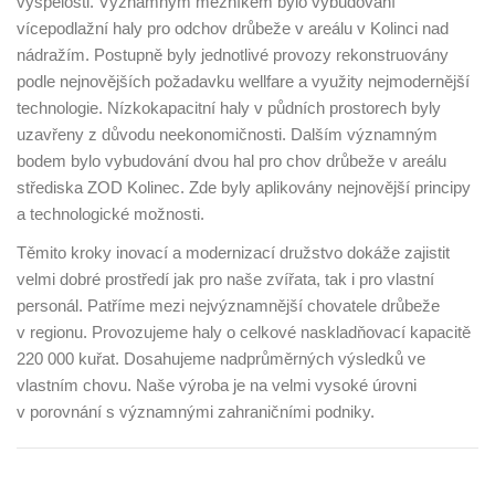
vyspělosti. Významným mezníkem bylo vybudování
vícepodlažní haly pro odchov drůbeže v areálu v Kolinci nad
nádražím. Postupně byly jednotlivé provozy rekonstruovány
podle nejnovějších požadavku wellfare a využity nejmodernější
technologie. Nízkokapacitní haly v půdních prostorech byly
uzavřeny z důvodu neekonomičnosti. Dalším významným
bodem bylo vybudování dvou hal pro chov drůbeže v areálu
střediska ZOD Kolinec. Zde byly aplikovány nejnovější principy
a technologické možnosti.
Těmito kroky inovací a modernizací družstvo dokáže zajistit
velmi dobré prostředí jak pro naše zvířata, tak i pro vlastní
personál. Patříme mezi nejvýznamnější chovatele drůbeže
v regionu. Provozujeme haly o celkové naskladňovací kapacitě
220 000 kuřat. Dosahujeme nadprůměrných výsledků ve
vlastním chovu. Naše výroba je na velmi vysoké úrovni
v porovnání s významnými zahraničními podniky.