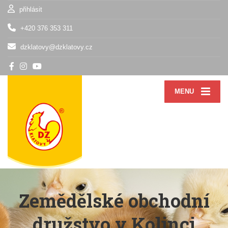
přihlásit
+420 376 353 311
dzklatovy@dzklatovy.cz
MENU
Zemědělské obchodní
družstvo v Kolinci