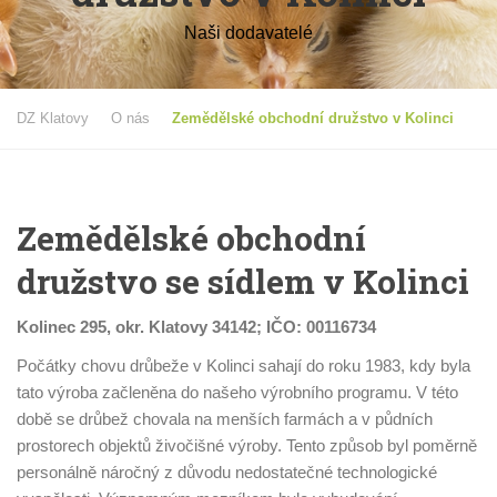
Naši dodavatelé
DZ Klatovy
O nás
Zemědělské obchodní družstvo v Kolinci
Zemědělské obchodní
družstvo se sídlem v Kolinci
Kolinec 295, okr. Klatovy 34142; IČO: 00116734
Počátky chovu drůbeže v Kolinci sahají do roku 1983, kdy byla
tato výroba začleněna do našeho výrobního programu. V této
době se drůbež chovala na menších farmách a v půdních
prostorech objektů živočišné výroby. Tento způsob byl poměrně
personálně náročný z důvodu nedostatečné technologické