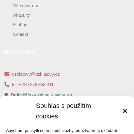
Vše o výrobě
Aktuality
E-shop
Kontakt
KONTAKT
dzklatovy@dzklatovy.cz
tel. +420 376 353 311
Drůbežářský závod Klatovy a.s.
5. května 112, 339 01 Klatovy
Souhlas s použitím
cookies
O
NÁS
Abychom poskytli co nejlepší služby, používáme k ukládání