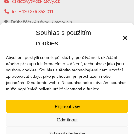
dzklatovy@dzklatovy.cz
tel. +420 376 353 311
Drůbežářský závod Klatovy a.s.
5. května 112, 339 01 Klatovy
Souhlas s použitím
cookies
O
NÁS
Abychom poskytli co nejlepší služby, používáme k ukládání
a/nebo přístupu k informacím o zařízení, technologie jako jsou
soubory cookies. Souhlas s těmito technologiemi nám umožní
Drůbežářský závod Klatovy je druhým největším
zpracovávat údaje, jako je chování při procházení nebo
zpracovatelem kuřecího masa a výrobce uzenin z kuřecího
jedinečná ID na tomto webu. Nesouhlas nebo odvolání souhlasu
masa v České republice.
může nepříznivě ovlivnit určité vlastnosti a funkce.
ČTI VÍCE
Příjmout vše
Odmítnout
Zobrazit předvolby