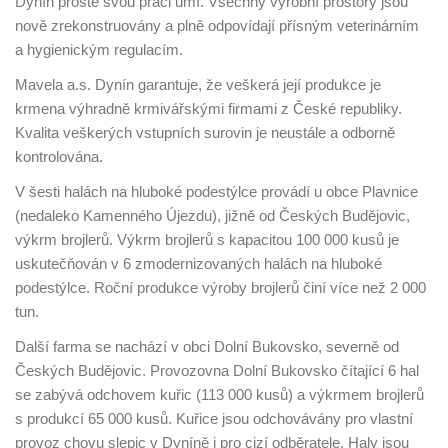
Dynín prostě svou práci umí. Všechny výrobní prostory jsou
nově zrekonstruovány a plně odpovídají přísným veterinárním
a hygienickým regulacím.
Mavela a.s. Dynín garantuje, že veškerá její produkce je
krmena výhradně krmivářskými firmami z České republiky.
Kvalita veškerých vstupních surovin je neustále a odborně
kontrolována.
V šesti halách na hluboké podestýlce provádí u obce Plavnice
(nedaleko Kamenného Újezdu), jižně od Českých Budějovic,
výkrm brojlerů. Výkrm brojlerů s kapacitou 100 000 kusů je
uskutečňován v 6 zmodernizovaných halách na hluboké
podestýlce. Roční produkce výroby brojlerů činí více než 2 000
tun.
Další farma se nachází v obci Dolní Bukovsko, severně od
Českých Budějovic. Provozovna Dolní Bukovsko čítající 6 hal
se zabývá odchovem kuřic (113 000 kusů) a výkrmem brojlerů
s produkcí 65 000 kusů. Kuřice jsou odchovávány pro vlastní
provoz chovu slepic v Dyníně i pro cizí odběratele. Haly jsou