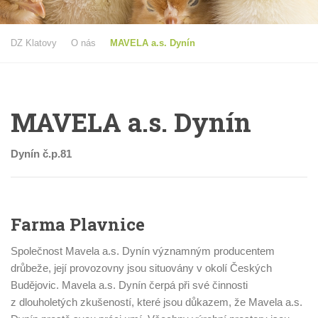
DZ Klatovy
O nás
MAVELA a.s. Dynín
MAVELA a.s. Dynín
Dynín č.p.81
Farma Plavnice
Společnost Mavela a.s. Dynín významným producentem
drůbeže, její provozovny jsou situovány v okolí Českých
Budějovic. Mavela a.s. Dynín čerpá při své činnosti
z dlouholetých zkušeností, které jsou důkazem, že Mavela a.s.