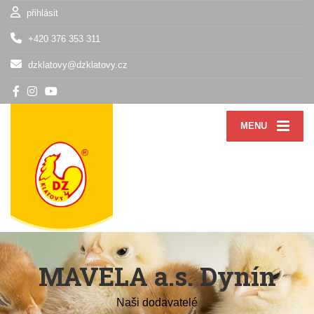
přihlásit
+420 376 353 311
dzklatovy@dzklatovy.cz
MENU
MAVELA a.s. Dynín
Naši dodavatelé