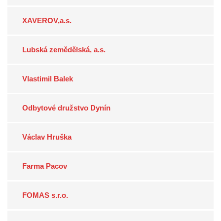
XAVEROV,a.s.
Lubská zemědělská, a.s.
Vlastimil Balek
Odbytové družstvo Dynín
Václav Hruška
Farma Pacov
FOMAS s.r.o.