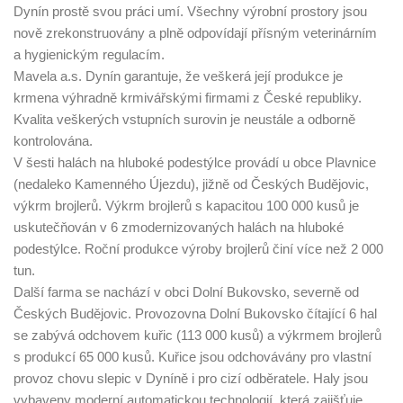
Dynín prostě svou práci umí. Všechny výrobní prostory jsou
nově zrekonstruovány a plně odpovídají přísným veterinárním
a hygienickým regulacím.
Mavela a.s. Dynín garantuje, že veškerá její produkce je
krmena výhradně krmivářskými firmami z České republiky.
Kvalita veškerých vstupních surovin je neustále a odborně
kontrolována.
V šesti halách na hluboké podestýlce provádí u obce Plavnice
(nedaleko Kamenného Újezdu), jižně od Českých Budějovic,
výkrm brojlerů. Výkrm brojlerů s kapacitou 100 000 kusů je
uskutečňován v 6 zmodernizovaných halách na hluboké
podestýlce. Roční produkce výroby brojlerů činí více než 2 000
tun.
Další farma se nachází v obci Dolní Bukovsko, severně od
Českých Budějovic. Provozovna Dolní Bukovsko čítající 6 hal
se zabývá odchovem kuřic (113 000 kusů) a výkrmem brojlerů
s produkcí 65 000 kusů. Kuřice jsou odchovávány pro vlastní
provoz chovu slepic v Dyníně i pro cizí odběratele. Haly jsou
vybaveny moderní automatickou technologií, která zajišťuje