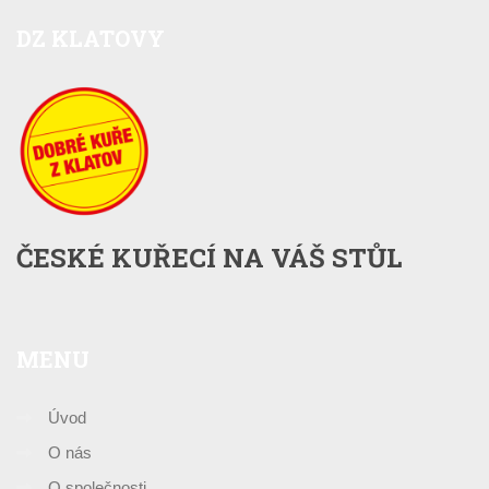
DZ
KLATOVY
ČESKÉ KUŘECÍ NA VÁŠ STŮL
MENU
Úvod
O nás
O společnosti