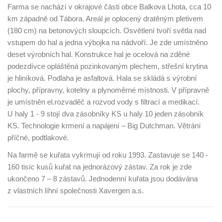
Farma se nachází v okrajové části obce Balkova Lhota, cca 10
km západně od Tábora. Areál je oplocený dratěným pletivem
(180 cm) na betonových sloupcích. Osvětlení tvoří světla nad
vstupem do hal a jedna výbojka na nádvoří. Je zde umístněno
deset výrobních hal. Konstrukce hal je ocelová na zděné
podezdívce opláštěná pozinkovaným plechem, střešní krytina
je hliníková. Podlaha je asfaltová. Hala se skládá s výrobní
plochy, přípravny, kotelny a plynoměrné místnosti. V přípravně
je umístněn el.rozvaděč a rozvod vody s filtrací a medikací.
U haly 1 - 9 stojí dva zásobníky KS u haly 10 jeden zásobník
KS. Technologie krmení a napájení – Big Dutchman. Větrání
příčné, podtlakové.
Na farmě se kuřata vykrmují od roku 1993. Zastavuje se 140 -
160 tisíc kusů kuřat na jednorázový zástav. Za rok je zde
ukončeno 7 – 8 zástavů. Jednodenní kuřata jsou dodávána
z vlastních líhní společnosti Xavergen a.s.