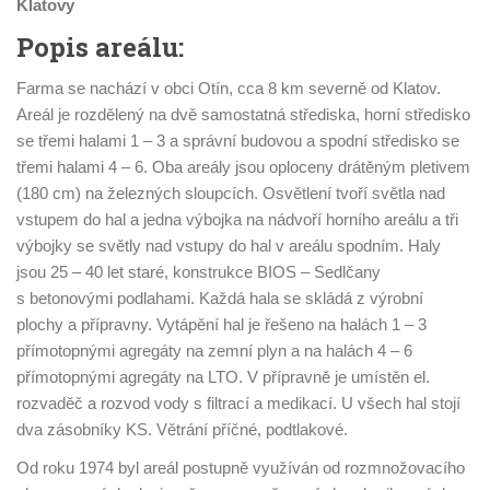
Klatovy
Popis areálu:
Farma se nachází v obci Otín, cca 8 km severně od Klatov.
Areál je rozdělený na dvě samostatná střediska, horní středisko
se třemi halami 1 – 3 a správní budovou a spodní středisko se
třemi halami 4 – 6. Oba areály jsou oploceny drátěným pletivem
(180 cm) na železných sloupcích. Osvětlení tvoří světla nad
vstupem do hal a jedna výbojka na nádvoří horního areálu a tři
výbojky se světly nad vstupy do hal v areálu spodním. Haly
jsou 25 – 40 let staré, konstrukce BIOS – Sedlčany
s betonovými podlahami. Každá hala se skládá z výrobní
plochy a přípravny. Vytápění hal je řešeno na halách 1 – 3
přímotopnými agregáty na zemní plyn a na halách 4 – 6
přímotopnými agregáty na LTO. V přípravně je umístěn el.
rozvaděč a rozvod vody s filtrací a medikací. U všech hal stojí
dva zásobníky KS. Větrání příčné, podtlakové.
Od roku 1974 byl areál postupně využíván od rozmnožovacího