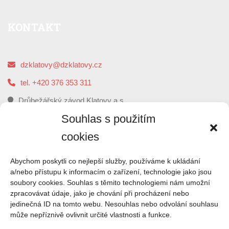
KONTAKT
dzklatovy@dzklatovy.cz
tel. +420 376 353 311
Drůbežářský závod Klatovy a.s.
5. května 112, 339 01 Klatovy
Souhlas s použitím
cookies
O
NÁS
Abychom poskytli co nejlepší služby, používáme k ukládání
a/nebo přístupu k informacím o zařízení, technologie jako jsou
soubory cookies. Souhlas s těmito technologiemi nám umožní
Drůbežářský závod Klatovy je druhým největším
zpracovávat údaje, jako je chování při procházení nebo
zpracovatelem kuřecího masa a výrobce uzenin z kuřecího
jedinečná ID na tomto webu. Nesouhlas nebo odvolání souhlasu
masa v České republice.
může nepříznivě ovlivnit určité vlastnosti a funkce.
ČTI VÍCE