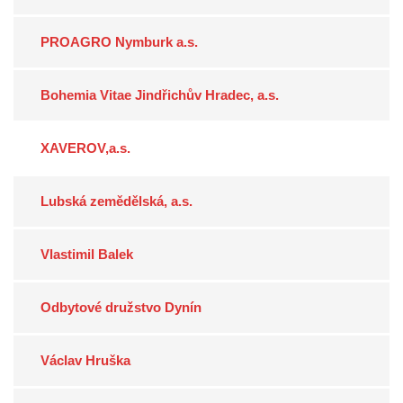
PROAGRO Nymburk a.s.
Bohemia Vitae Jindřichův Hradec, a.s.
XAVEROV,a.s.
Lubská zemědělská, a.s.
Vlastimil Balek
Odbytové družstvo Dynín
Václav Hruška