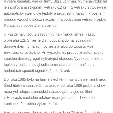
4 větve kapátek, vše od firmy Big Duchman. Výměna vzduchu
je zajišťována stropními větráky-12 ks + 2 větráky štítové-vše
automaticky řízeno dle teploty a prostředí v halách, k posílení
přísunu vzduchu slouží nadzemní a podstropní větrací klapky.
Kuřata jsou podestýlána slamou.
U každé haly jsou 2 zásobníky na krmnou směs, každý
o obsahu 12t. Směs je distribuována do hal spirálovým
dopravníkem, v halách rovněž spirálou do tubusů. Vše
elektronicky ovládáno. Při výpadku el. proudu je automaticky
spuštěn dieselagregát vytvářející el.proud. Vysokou i nízkou
teplotu v halách hlídají čidla termostatu a při hraničních
hodnotách spouští signalizační zařízení.
Do roku 1985 bylo na farmě šlechtění masných plemen firmou
Šlechtitelská stanice Chrustenice, od roku 1986 probíhal chov
masných slepic s produkcí násadových vajec do líhní
v Habrech, následně odchov masných a od r. 1992 zde
kontinuelně probíhá výkrm kuřat.
Farma má svůj zdroj pitné vody ze dvou 24 m vrtů, vytápění