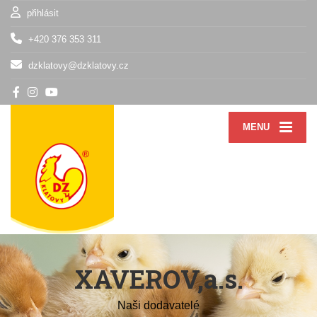
přihlásit
+420 376 353 311
dzklatovy@dzklatovy.cz
MENU
XAVEROV,a.s.
Naši dodavatelé