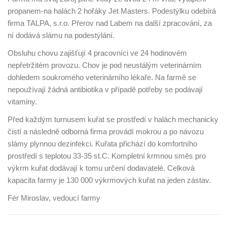
propanem-na halách 2 hořáky Jet Masters. Podestýlku odebírá
firma TALPA, s.r.o. Přerov nad Labem na další zpracování, za
ní dodává slámu na podestýlání.
Obsluhu chovu zajišťují 4 pracovníci ve 24 hodinovém
nepřetržitém provozu. Chov je pod neustálým veterinárním
dohledem soukromého veterinárního lékaře. Na farmě se
nepoužívají žádná antibiotika v případě potřeby se podávají
vitaminy.
Před každým turnusem kuřat se prostředí v halách mechanicky
čistí a následně odborná firma provádí mokrou a po návozu
slámy plynnou dezinfekci. Kuřata přichází do komfortního
prostředí s teplotou 33-35 st.C. Kompletní krmnou směs pro
výkrm kuřat dodávají k tomu určení dodavatelé. Celková
kapacita farmy je 130 000 výkrmových kuřat na jeden zástav.
Fér Miroslav, vedoucí farmy