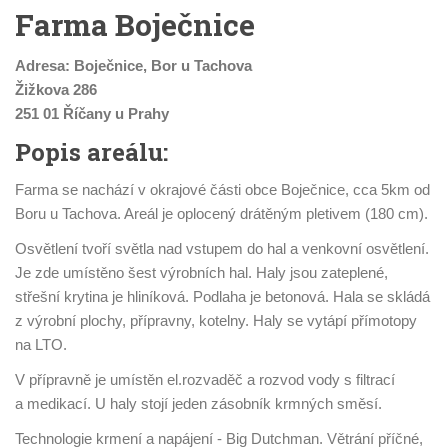
Farma Boječnice
Adresa: Boječnice, Bor u Tachova
Žižkova 286
251 01 Říčany u Prahy
Popis areálu:
Farma se nachází v okrajové části obce Boječnice, cca 5km od
Boru u Tachova. Areál je oplocený drátěným pletivem (180 cm).
Osvětlení tvoří světla nad vstupem do hal a venkovní osvětlení.
Je zde umístěno šest výrobních hal. Haly jsou zateplené,
střešní krytina je hliníková. Podlaha je betonová. Hala se skládá
z výrobní plochy, přípravny, kotelny. Haly se vytápí přímotopy
na LTO.
V přípravně je umístěn el.rozvaděč a rozvod vody s filtrací
a medikací. U haly stojí jeden zásobník krmných směsí.
Technologie krmení a napájení - Big Dutchman. Větrání příčné,