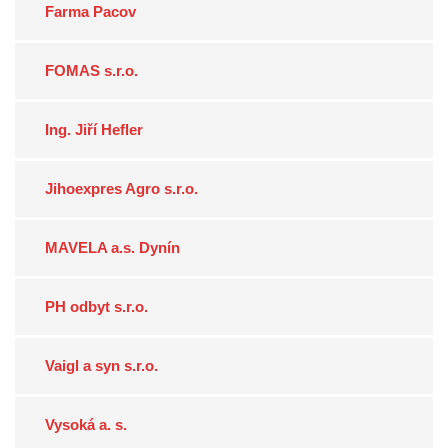
Farma Pacov
FOMAS s.r.o.
Ing. Jiří Hefler
Jihoexpres Agro s.r.o.
MAVELA a.s. Dynín
PH odbyt s.r.o.
Vaigl a syn s.r.o.
Vysoká a. s.