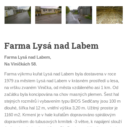
Farma Lysá nad Labem
Farma Lysá nad Labem,
Na Viničkách 58.
Farma výkrmu kuřat Lysá nad Labem byla dostavena v roce
1979 za městem Lysá nad Labem v krásném prostředí u lesa,
na vršku zvaném Vinička, od města vzdáleného asi 1 km. Od
začátku byla koncipována na chov masných plemen. Šest hal
stejných rozměrů i vybavením typu BIOS Sedlčany jsou 100 m
dlouhé, šířka hal 12 m, vnitřní výška 3,20 m. Užitný prostor je
1160 m2. Krmení je v hale kuřatům dopravováno spirálovým
dopravníkem do tubusových krmítek -3 větve, k napájení slouží