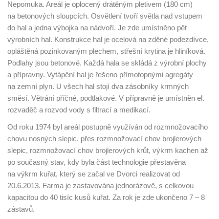
Nepomuka. Areál je oplocený drátěným pletivem (180 cm)
na betonových sloupcích. Osvětlení tvoří světla nad vstupem
do hal a jedna výbojka na nádvoří. Je zde umístněno pět
výrobních hal. Konstrukce hal je ocelová na zděné podezdívce,
opláštěná pozinkovaným plechem, střešní krytina je hliníková.
Podlahy jsou betonové. Každá hala se skládá z výrobní plochy
a přípravny. Vytápění hal je řešeno přímotopnými agregáty
na zemní plyn. U všech hal stojí dva zásobníky krmných
směsí. Větrání příčné, podtlakové. V přípravně je umístněn el.
rozvaděč a rozvod vody s filtrací a medikací.
Od roku 1974 byl areál postupně využíván od rozmnožovacího
chovu nosných slepic, přes rozmnožovací chov brojlerových
slepic, rozmnožovací chov brojlerových krůt, výkrm kachen až
po současný stav, kdy byla část technologie přestavěna
na výkrm kuřat, který se začal ve Dvorci realizovat od
20.6.2013. Farma je zastavována jednorázově, s celkovou
kapacitou do 40 tisíc kusů kuřat. Za rok je zde ukončeno 7 – 8
zástavů.