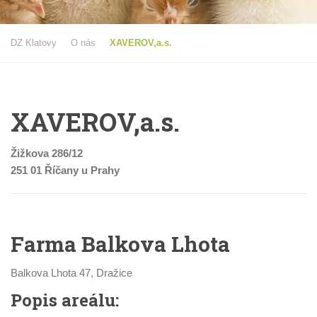
DZ Klatovy
O nás
XAVEROV,a.s.
XAVEROV,a.s.
Žižkova 286/12
251 01 Říčany u Prahy
Farma Balkova Lhota
Balkova Lhota 47, Dražice
Popis areálu: