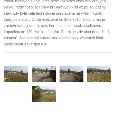
chovu nosných slepic, přes rozmnožovací chov brojlerových
slepic, rozmnožovací chov brojlerových krůt až po současný
stav, kdy byla celá technologie přestavěna na výkrm kuřat,
který se začal v Otíně realizovat od 26.2.2015. Celá farma je
zastavována jednorázově, horní i spodní areál, s celkovou
kapacitou do 120 tisíc kusů kuřat. Za rok je zde ukončeno 7 – 8
zástavů. Jednodenní kuřata jsou dodávána z vlastních líhní
společnosti Xavergen a.s.