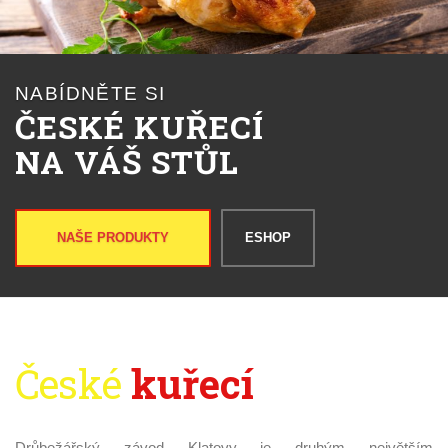
NABÍDNĚTE SI
ČESKÉ KUŘECÍ
NA VÁŠ STŮL
NAŠE PRODUKTY
ESHOP
České
kuřecí
Drůbežářský závod Klatovy je druhým největším