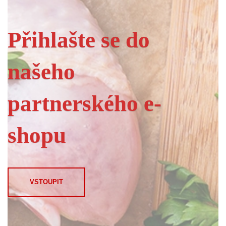
Přihlašte se do
našeho
partnerského e-
shopu
VSTOUPIT