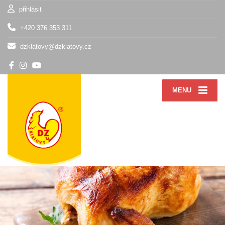
přihlásit
+420 376 353 311
dzklatovy@dzklatovy.cz
MENU