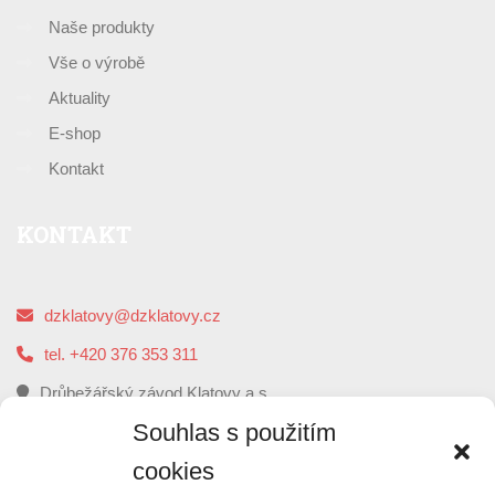
Naše produkty
Vše o výrobě
Aktuality
E-shop
Kontakt
KONTAKT
dzklatovy@dzklatovy.cz
tel. +420 376 353 311
Drůbežářský závod Klatovy a.s.
5. května 112, 339 01 Klatovy
Souhlas s použitím
cookies