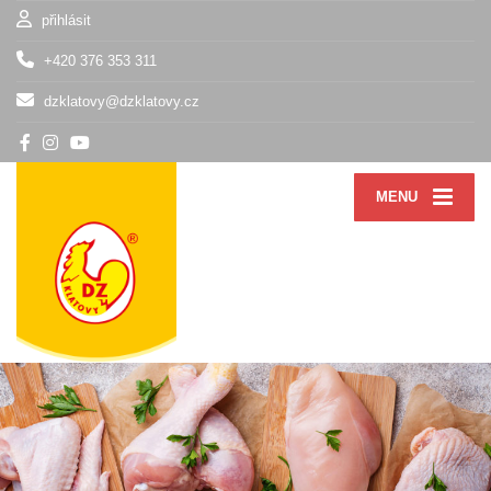
přihlásit
+420 376 353 311
dzklatovy@dzklatovy.cz
MENU