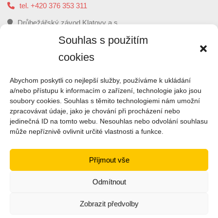
tel. +420 376 353 311
Drůbežářský závod Klatovy a.s.
5. května 112, 339 01 Klatovy
Souhlas s použitím
cookies
O
NÁS
Abychom poskytli co nejlepší služby, používáme k ukládání
a/nebo přístupu k informacím o zařízení, technologie jako jsou
soubory cookies. Souhlas s těmito technologiemi nám umožní
Drůbežářský závod Klatovy je druhým největším
zpracovávat údaje, jako je chování při procházení nebo
zpracovatelem kuřecího masa a výrobce uzenin z kuřecího
jedinečná ID na tomto webu. Nesouhlas nebo odvolání souhlasu
masa v České republice.
může nepříznivě ovlivnit určité vlastnosti a funkce.
ČTI VÍCE
Příjmout vše
Odmítnout
Zobrazit předvolby
přihlásit
+420 376 353 311