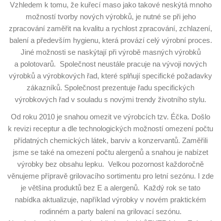
Vzhledem k tomu, že kuřecí maso jako takové neskýtá mnoho
možností tvorby nových výrobků, je nutné se při jeho
zpracování zaměřit na kvalitu a rychlost zpracování, zchlazení,
balení a především hygienu, která provází celý výrobní proces.
Jiné možnosti se naskýtají při výrobě masných výrobků
a polotovarů. Společnost neustále pracuje na vývoji nových
výrobků a výrobkových řad, které splňují specifické požadavky
zákazníků. Společnost prezentuje řadu specifických
výrobkových řad v souladu s novými trendy životního stylu.
Od roku 2010 je snahou omezit ve výrobcích tzv. Éčka. Došlo
k revizi receptur a dle technologických možností omezení počtu
přídatných chemických látek, barviv a konzervantů. Zaměřili
jsme se také na omezení počtu alergenů a snahou je nabízet
výrobky bez obsahu lepku. Velkou pozornost každoročně
věnujeme přípravě grilovacího sortimentu pro letní sezónu. I zde
je většina produktů bez E a alergenů. Každý rok se tato
nabídka aktualizuje, například výrobky v novém praktickém
rodinném a party balení na grilovací sezónu.