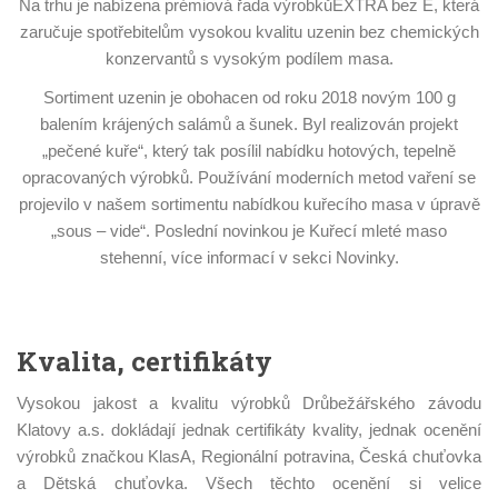
Na trhu je nabízena prémiová řada výrobkůEXTRA bez E, která
zaručuje spotřebitelům vysokou kvalitu uzenin bez chemických
konzervantů s vysokým podílem masa.
Sortiment uzenin je obohacen od roku 2018 novým 100 g
balením krájených salámů a šunek. Byl realizován projekt
„pečené kuře“, který tak posílil nabídku hotových, tepelně
opracovaných výrobků. Používání moderních metod vaření se
projevilo v našem sortimentu nabídkou kuřecího masa v úpravě
„sous – vide“. Poslední novinkou je Kuřecí mleté maso
stehenní, více informací v sekci Novinky.
Kvalita, certifikáty
Vysokou jakost a kvalitu výrobků Drůbežářského závodu
Klatovy a.s. dokládají jednak certifikáty kvality, jednak ocenění
výrobků značkou KlasA, Regionální potravina, Česká chuťovka
a Dětská chuťovka. Všech těchto ocenění si velice