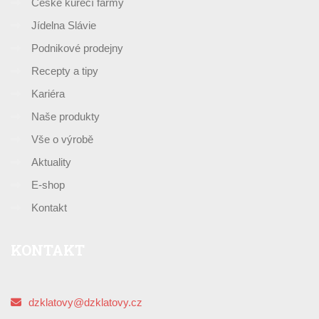
České kuřecí farmy
Jídelna Slávie
Podnikové prodejny
Recepty a tipy
Kariéra
Naše produkty
Vše o výrobě
Aktuality
E-shop
Kontakt
KONTAKT
dzklatovy@dzklatovy.cz