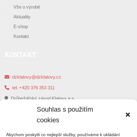
Vše o výrobě
Aktuality
E-shop
Kontakt
KONTAKT
dzklatovy@dzklatovy.cz
tel. +420 376 353 311
Drůbežářský závod Klatovy a.s.
5. května 112, 339 01 Klatovy
Souhlas s použitím
cookies
O
NÁS
Abychom poskytli co nejlepší služby, používáme k ukládání