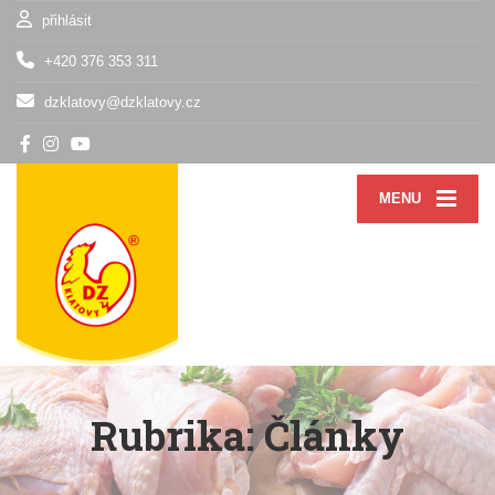
přihlásit
+420 376 353 311
dzklatovy@dzklatovy.cz
MENU
Rubrika:
Články