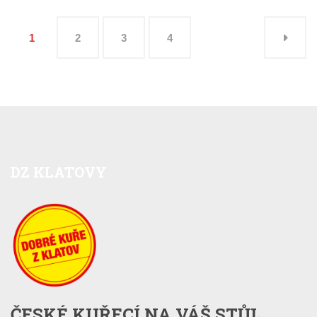
1
2
3
4
DZ
KLATOVY
ČESKÉ KUŘECÍ NA VÁŠ STŮL