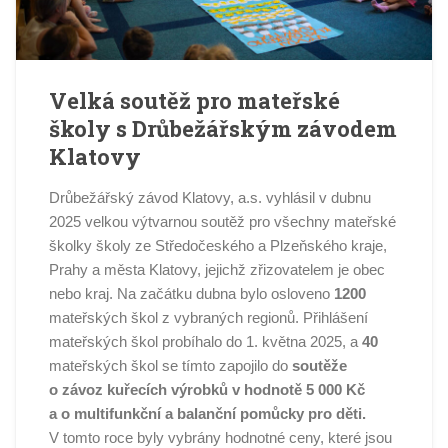
Velká soutěž pro mateřské
školy s Drůbežářským závodem
Klatovy
Drůbežářský závod Klatovy, a.s. vyhlásil v dubnu
2025 velkou výtvarnou soutěž pro všechny mateřské
školky školy ze Středočeského a Plzeňského kraje,
Prahy a města Klatovy, jejichž zřizovatelem je obec
nebo kraj. Na začátku dubna bylo osloveno
1200
mateřských škol z vybraných regionů. Přihlášení
mateřských škol probíhalo do 1. května 2025, a
40
mateřských škol se tímto zapojilo do
soutěže
o závoz kuřecích výrobků v hodnotě 5 000 Kč
a o multifunkční a balanční pomůcky pro děti.
V tomto roce byly vybrány hodnotné ceny, které jsou