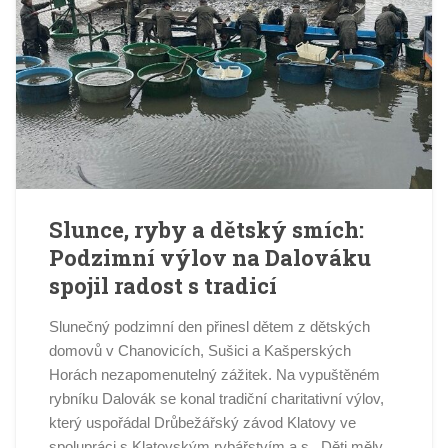
Slunce, ryby a dětský smích:
Podzimní výlov na Dalováku
spojil radost s tradicí
Slunečný podzimní den přinesl dětem z dětských
domovů v Chanovicích, Sušici a Kašperských
Horách nezapomenutelný zážitek. Na vypuštěném
rybníku Dalovák se konal tradiční charitativní výlov,
který uspořádal Drůbežářský závod Klatovy ve
spolupráci s Klatovským rybářstvím a.s.. Děti měly