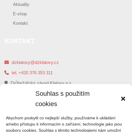
Aktuality
E-shop
Kontakt
KONTAKT
dzklatovy@dzklatovy.cz
tel. +420 376 353 311
Drůbežářský závod Klatovy a.s.
5. května 112, 339 01 Klatovy
Souhlas s použitím
cookies
O
NÁS
Abychom poskytli co nejlepší služby, používáme k ukládání
a/nebo přístupu k informacím o zařízení, technologie jako jsou
soubory cookies. Souhlas s těmito technologiemi nám umožní
Drůbežářský závod Klatovy je druhým největším