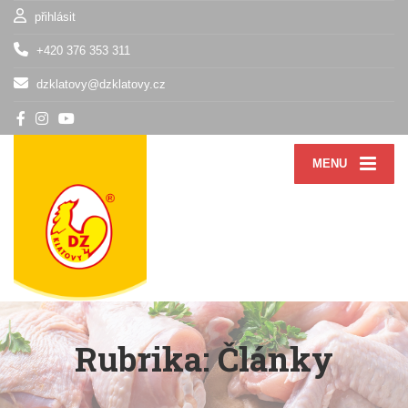
přihlásit
+420 376 353 311
dzklatovy@dzklatovy.cz
MENU
Rubrika:
Články