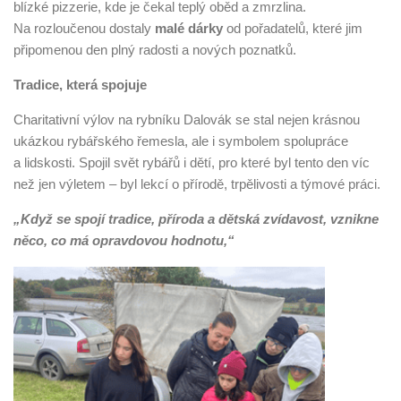
blízké pizzerie, kde je čekal teplý oběd a zmrzlina.
Na rozloučenou dostaly
malé dárky
od pořadatelů, které jim
připomenou den plný radosti a nových poznatků.
Tradice, která spojuje
Charitativní výlov na rybníku Dalovák se stal nejen krásnou
ukázkou rybářského řemesla, ale i symbolem spolupráce
a lidskosti. Spojil svět rybářů i dětí, pro které byl tento den víc
než jen výletem – byl lekcí o přírodě, trpělivosti a týmové práci.
„Když se spojí tradice, příroda a dětská zvídavost, vznikne
něco, co má opravdovou hodnotu,“