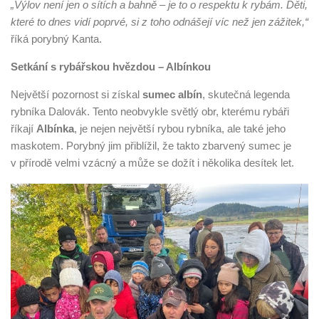
„Výlov není jen o sítích a bahně – je to o respektu k rybám. Děti,
které to dnes vidí poprvé, si z toho odnášejí víc než jen zážitek,“
říká porybný Kanta.
Setkání s rybářskou hvězdou – Albínkou
Největší pozornost si získal
sumec albín
, skutečná legenda
rybníka Dalovák. Tento neobvykle světlý obr, kterému rybáři
říkají
Albínka
, je nejen největší rybou rybníka, ale také jeho
maskotem. Porybný jim přiblížil, že takto zbarvený sumec je
v přírodě velmi vzácný a může se dožít i několika desítek let.