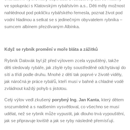
ve spolupráci s Klatovským rybářstvím a.s.. Děti měly možnost
nahlédnout pod pokličku rybářského řemesla, poznat život pod
vodní hladinou a setkat se s jedinečným obyvatelem rybníka –
sumcem albínem přezdívaným Albínka.
Když se rybník promění v moře bláta a zážitků
Rybník Dalovák byl již před výlovem zcela vypuštěný, takže
děti sledovaly rybáře, jak zbylé ryby soustředěně odchytávají do
sítí a třídí podle druhu. Mnohé z dětí tak poprvé v životě viděly,
jak náročná je práce rybářů, kteří musí v bahně a chladné vodě
zvládnout každý pohyb s jistotou.
Celý výlov vedl zkušený
porybný Ing. Jan Kanta
, který dětem
srozumitelně a s nadšením vysvětloval, co všechno se musí
udělat, než se rybník může vypustit, jak dlouho trvá vypouštění,
jak se připravuje loviště a jak se ryby následně přemísťují.