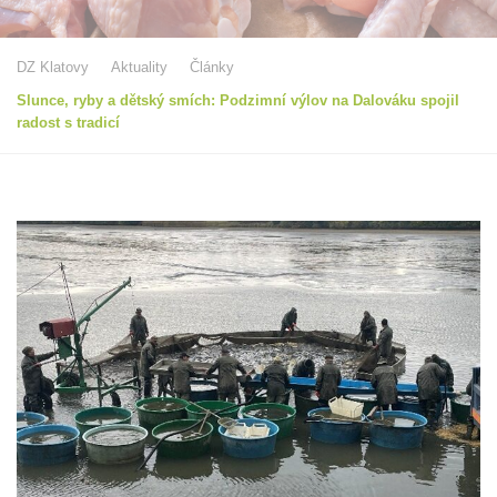
DZ Klatovy
Aktuality
Články
Slunce, ryby a dětský smích: Podzimní výlov na Dalováku spojil
radost s tradicí