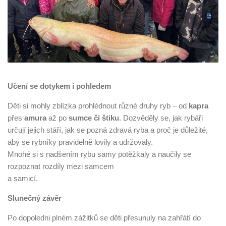
Učení se dotykem i pohledem
Děti si mohly zblízka prohlédnout různé druhy ryb – od
kapra
přes
amura
až po
sumce či štiku
. Dozvěděly se, jak rybáři
určují jejich stáří, jak se pozná zdravá ryba a proč je důležité,
aby se rybníky pravidelně lovily a udržovaly.
Mnohé si s nadšením rybu samy potěžkaly a naučily se
rozpoznat rozdíly mezi samcem
a samicí.
Slunečný závěr
Po dopoledni plném zážitků se děti přesunuly na zahřátí do