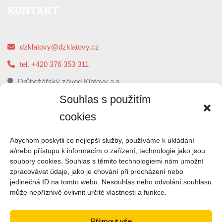
KONTAKT
dzklatovy@dzklatovy.cz
tel. +420 376 353 311
Drůbežářský závod Klatovy a.s.
5. května 112, 339 01 Klatovy
Souhlas s použitím
cookies
O
NÁS
Abychom poskytli co nejlepší služby, používáme k ukládání
a/nebo přístupu k informacím o zařízení, technologie jako jsou
soubory cookies. Souhlas s těmito technologiemi nám umožní
Drůbežářský závod Klatovy je druhým největším
zpracovávat údaje, jako je chování při procházení nebo
zpracovatelem kuřecího masa a výrobce uzenin z kuřecího
jedinečná ID na tomto webu. Nesouhlas nebo odvolání souhlasu
masa v České republice.
může nepříznivě ovlivnit určité vlastnosti a funkce.
ČTI VÍCE
Příjmout vše