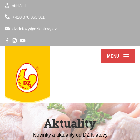
přihlásit
+420 376 353 311
dzklatovy@dzklatovy.cz
MENU
Aktuality
Novinky a aktuality od DZ Klatovy