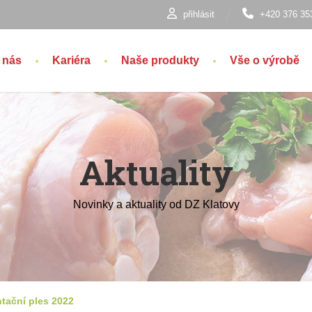
přihlásit
+420 376 35
 nás
Kariéra
Naše produkty
Vše o výrobě
Aktuality
Novinky a aktuality od DZ Klatovy
tační ples 2022