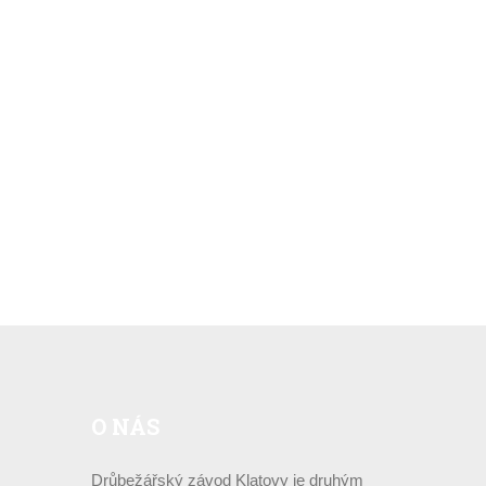
O
NÁS
Drůbežářský závod Klatovy je druhým