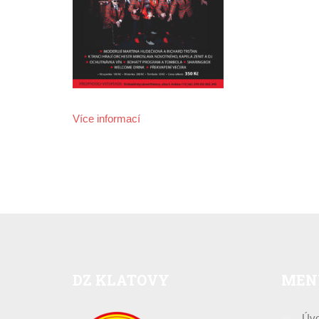
Více informací
DZ
KLATOVY
MEN
Úv