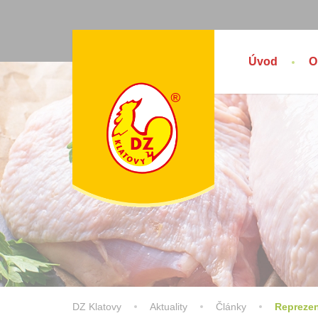
Úvod
O
DZ Klatovy
Aktuality
Články
Reprezen