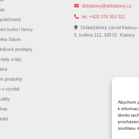
dzklatovy@dzklatovy.cz
ás
tel. +420 376 353 311
polečnosti
Drůbežářský závod Klatovy 
ké kuřecí farmy
5. května 112, 339 01 Klatovy
elna Slávie
nikové prodejny
epty a tipy
iéra
e produkty
 o výrobě
uality
Abychom po
hop
k informac
těmito tec
takt
procházen
souhlasu mů