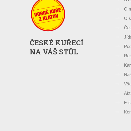
O n
O s
Čes
Jíd
ČESKÉ KUŘECÍ
Pod
NA VÁŠ STŮL
Rec
Kar
Naš
Vše
Akt
E-s
Kon