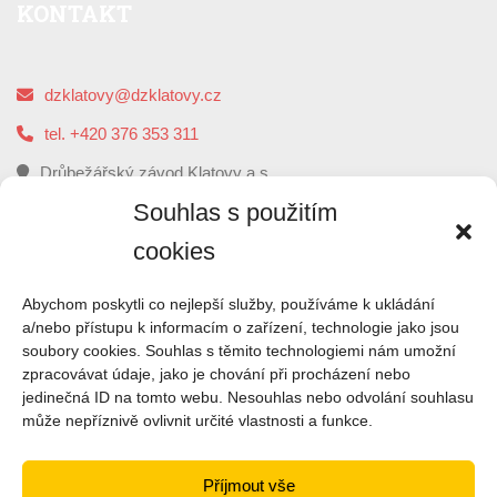
KONTAKT
dzklatovy@dzklatovy.cz
tel. +420 376 353 311
Drůbežářský závod Klatovy a.s.
5. května 112, 339 01 Klatovy
Souhlas s použitím
cookies
O
NÁS
Abychom poskytli co nejlepší služby, používáme k ukládání
a/nebo přístupu k informacím o zařízení, technologie jako jsou
soubory cookies. Souhlas s těmito technologiemi nám umožní
Drůbežářský závod Klatovy je druhým největším
zpracovávat údaje, jako je chování při procházení nebo
zpracovatelem kuřecího masa a výrobce uzenin z kuřecího
jedinečná ID na tomto webu. Nesouhlas nebo odvolání souhlasu
masa v České republice.
může nepříznivě ovlivnit určité vlastnosti a funkce.
ČTI VÍCE
Příjmout vše