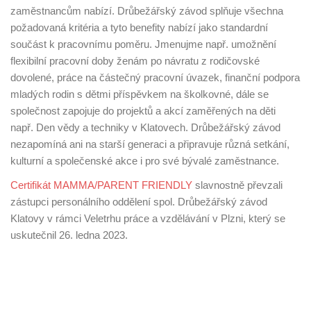
zaměstnancům nabízí. Drůbežářský závod splňuje všechna
požadovaná kritéria a tyto benefity nabízí jako standardní
součást k pracovnímu poměru. Jmenujme např. umožnění
flexibilní pracovní doby ženám po návratu z rodičovské
dovolené, práce na částečný pracovní úvazek, finanční podpora
mladých rodin s dětmi příspěvkem na školkovné, dále se
společnost zapojuje do projektů a akcí zaměřených na děti
např. Den vědy a techniky v Klatovech. Drůbežářský závod
nezapomíná ani na starší generaci a připravuje různá setkání,
kulturní a společenské akce i pro své bývalé zaměstnance.
Certifikát MAMMA/PARENT FRIENDLY
slavnostně převzali
zástupci personálního oddělení spol. Drůbežářský závod
Klatovy v rámci Veletrhu práce a vzdělávání v Plzni, který se
uskutečnil 26. ledna 2023.