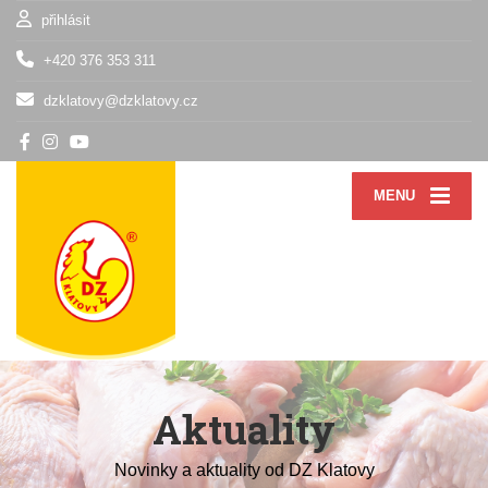
přihlásit
+420 376 353 311
dzklatovy@dzklatovy.cz
MENU
Aktuality
Novinky a aktuality od DZ Klatovy