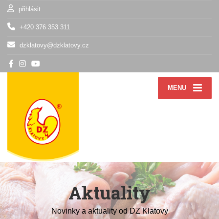
přihlásit
+420 376 353 311
dzklatovy@dzklatovy.cz
MENU
Aktuality
Novinky a aktuality od DZ Klatovy