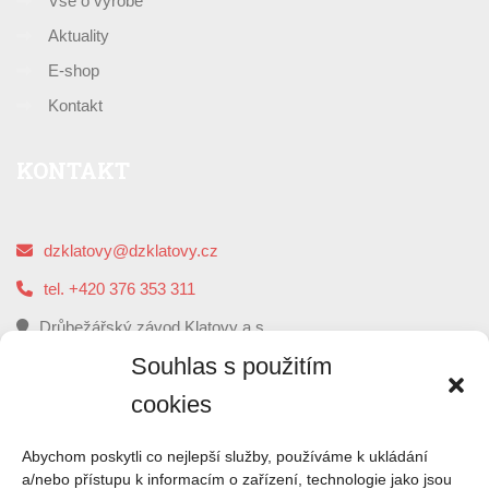
Vše o výrobě
Aktuality
E-shop
Kontakt
KONTAKT
dzklatovy@dzklatovy.cz
tel. +420 376 353 311
Drůbežářský závod Klatovy a.s.
5. května 112, 339 01 Klatovy
Souhlas s použitím
cookies
O
NÁS
Abychom poskytli co nejlepší služby, používáme k ukládání
a/nebo přístupu k informacím o zařízení, technologie jako jsou