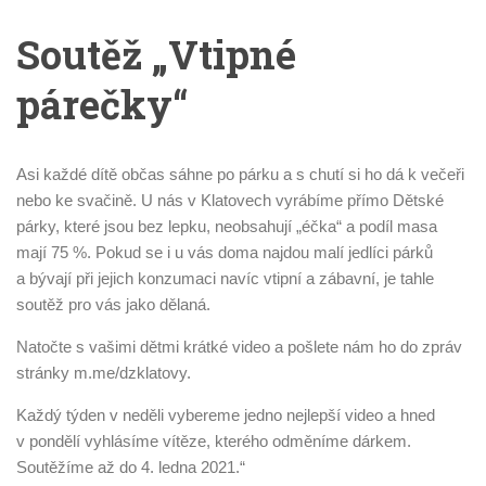
Soutěž „Vtipné
párečky“
Asi každé dítě občas sáhne po párku a s chutí si ho dá k večeři
nebo ke svačině. U nás v Klatovech vyrábíme přímo Dětské
párky, které jsou bez lepku, neobsahují „éčka“ a podíl masa
mají 75 %. Pokud se i u vás doma najdou malí jedlíci párků
a bývají při jejich konzumaci navíc vtipní a zábavní, je tahle
soutěž pro vás jako dělaná.
Natočte s vašimi dětmi krátké video a pošlete nám ho do zpráv
stránky m.me/dzklatovy.
Každý týden v neděli vybereme jedno nejlepší video a hned
v pondělí vyhlásíme vítěze, kterého odměníme dárkem.
Soutěžíme až do 4. ledna 2021.“