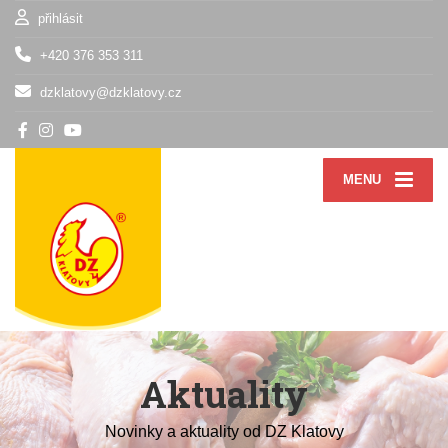
přihlásit
+420 376 353 311
dzklatovy@dzklatovy.cz
MENU
Aktuality
Novinky a aktuality od DZ Klatovy