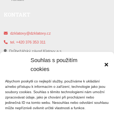
KONTAKT
dzklatovy@dzklatovy.cz
tel. +420 376 353 311
Drůbežářský závod Klatovy a.s.
5. května 112, 339 01 Klatovy
Souhlas s použitím
cookies
O
NÁS
Abychom poskytli co nejlepší služby, používáme k ukládání
a/nebo přístupu k informacím o zařízení, technologie jako jsou
soubory cookies. Souhlas s těmito technologiemi nám umožní
Drůbežářský závod Klatovy je druhým největším
zpracovávat údaje, jako je chování při procházení nebo
zpracovatelem kuřecího masa a výrobce uzenin z kuřecího
jedinečná ID na tomto webu. Nesouhlas nebo odvolání souhlasu
masa v České republice.
může nepříznivě ovlivnit určité vlastnosti a funkce.
ČTI VÍCE