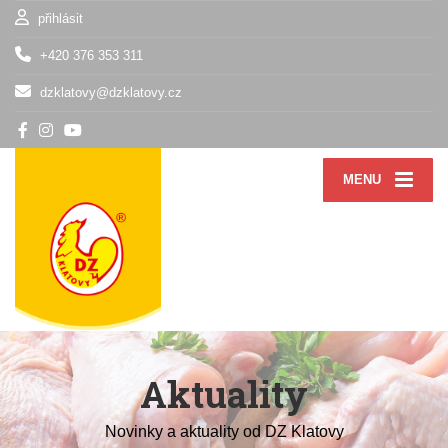
přihlásit
+420 376 353 311
dzklatovy@dzklatovy.cz
MENU
Aktuality
Novinky a aktuality od DZ Klatovy