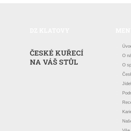
DZ
KLATOVY
MEN
Úvo
ČESKÉ KUŘECÍ
O n
NA VÁŠ STŮL
O sp
Česk
Jíde
Podn
Rece
Kari
Naše
Vše 