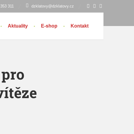
 353 311
dzklatovy@dzklatovy.cz
Aktuality
E-shop
Kontakt
 pro
vítěze