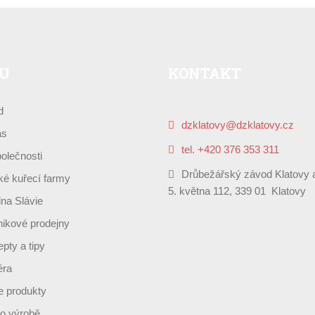
U
KONTAKT
d
dzklatovy@dzklatovy.cz
ás
tel. +420 376 353 311
olečnosti
Drůbežářský závod Klatovy a
é kuřecí farmy
5. května 112, 339 01 Klatovy
lna Slávie
ikové prodejny
pty a tipy
éra
 produkty
o výrobě