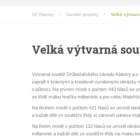
DZ Klatovy
Sociální projekty
Velká výtvarn
Velká výtvarná sout
Výtvarná soutěž Drůbežářského závodu Klatovy a.s na
zapojili s krásnými a kreativně vyrobenými obrázky ne
o půlnoci. Na prvním místě s počtem 443 hlasů se umí
ve třídě malou hračku millaminis a pro celou Mateř
Na druhém místě s počtem 421 hlasů se umístil obrá
a každé dítě ze soutěžní třídy si zároveň odnese mal
Na třetím místě s počtem 132 hlasů se umístil obráz
millaminis a každé dítě ze soutěžní třídy na malou hr