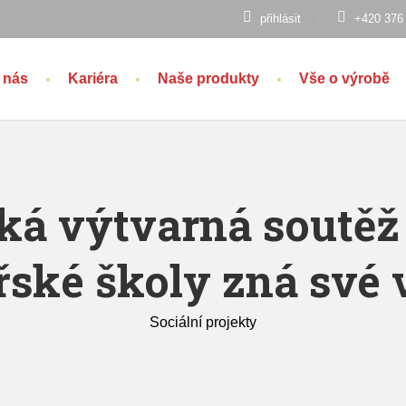
přihlásit
+420 376
 nás
Kariéra
Naše produkty
Vše o výrobě
ká výtvarná soutěž
ské školy zná své 
Sociální projekty