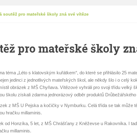
á soutěž pro mateřské školy zná své vítěze
ěž pro mateřské školy zn
 téma „Léto s klatovským kuřátkem“, do které se přihlásilo 25 mateř
jen jedinci z jednotlivých mateřských škol, ale někdy šlo i o celý ko
stil obrázek z MŠ Chyňava. Vítězové vyhráli pro svoji třídu velký š
skou školu získali zdarma jednorázový odběr produktů Drůbežářského
zek z MŠ U Pejska a kočičky v Nymburku. Celá třída se tak může těš
ou hračku millaminis.
ek od Honzíka, 5 let, z MŠ Chrášťany z Kněževse u Rakovníka. I tady
ačku millaminis.