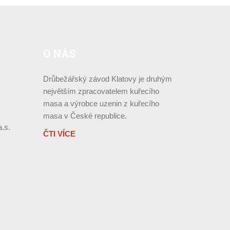
O
NÁS
Drůbežářský závod Klatovy je druhým
největším zpracovatelem kuřecího
masa a výrobce uzenin z kuřecího
masa v České republice.
.s.
ČTI VÍCE