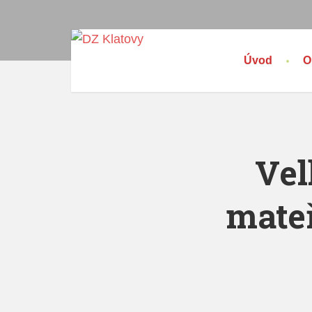
Úvod
O
Vel
mateř