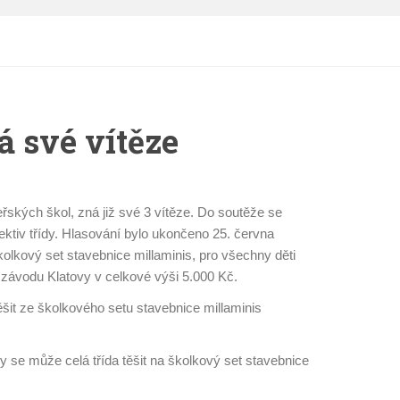
á své vítěze
ských škol, zná již své 3 vítěze. Do soutěže se
lektiv třídy. Hlasování bylo ukončeno 25. června
kolkový set stavebnice millaminis, pro všechny děti
 závodu Klatovy v celkové výši 5.000 Kč.
it ze školkového setu stavebnice millaminis
 se může celá třída těšit na školkový set stavebnice