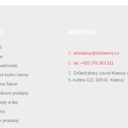
U
KONTAKT
d
dzklatovy@dzklatovy.cz
ás
tel. +420 376 353 311
olečnosti
Drůbežářský závod Klatovy a
é kuřecí farmy
5. května 112, 339 01 Klatovy
lna Slávie
ikové prodejny
pty a tipy
éra
 produkty