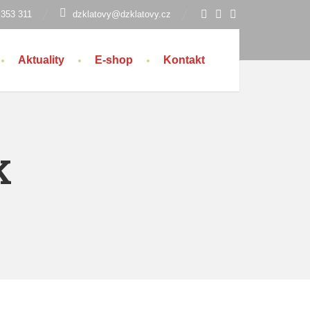
 353 311
dzklatovy@dzklatovy.cz
Aktuality
E-shop
Kontakt
K