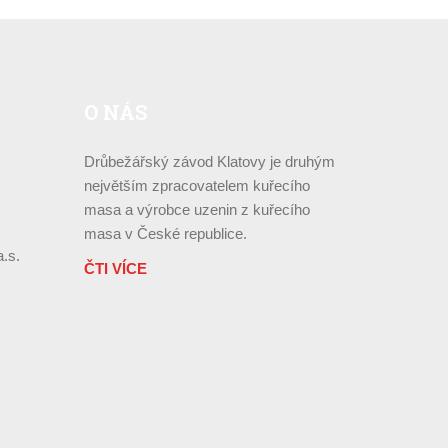
O
NÁS
Drůbežářský závod Klatovy je druhým
největším zpracovatelem kuřecího
masa a výrobce uzenin z kuřecího
masa v České republice.
.s.
ČTI VÍCE