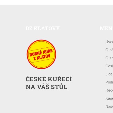
DZ
KLATOVY
MEN
Úvo
O n
O sp
Česk
Jíde
ČESKÉ KUŘECÍ
Podn
NA VÁŠ STŮL
Rece
Kari
Naše