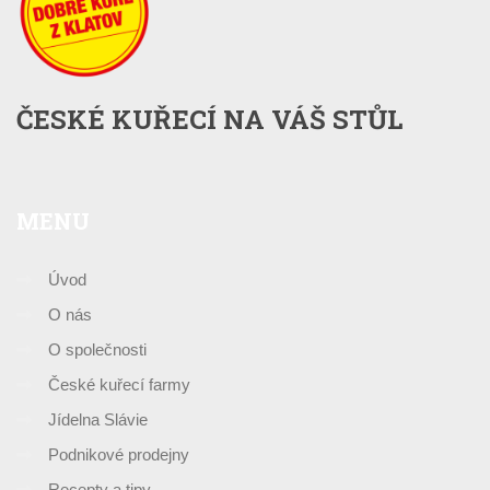
ČESKÉ KUŘECÍ NA VÁŠ STŮL
MENU
Úvod
O nás
O společnosti
České kuřecí farmy
Jídelna Slávie
Podnikové prodejny
Recepty a tipy