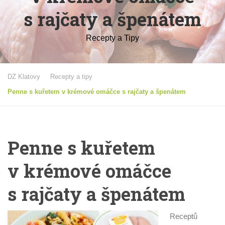
s rajčaty a špenátem
Recepty a Tipy
DZ Klatovy
Recepty a tipy
Penne s kuřetem v krémové omáčce s rajčaty a špenátem
Penne s kuřetem
v krémové omáčce
s rajčaty a špenátem
Receptů