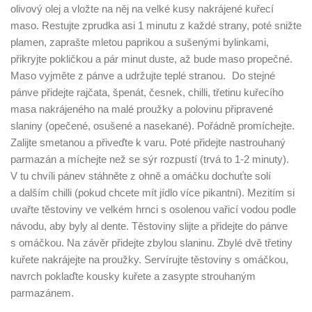
olivový olej a vložte na něj na velké kusy nakrájené kuřecí
maso. Restujte zprudka asi 1 minutu z každé strany, poté snižte
plamen, zaprašte mletou paprikou a sušenými bylinkami,
přikryjte pokličkou a pár minut duste, až bude maso propečné.
Maso vyjměte z pánve a udržujte teplé stranou. Do stejné
pánve přidejte rajčata, špenát, česnek, chilli, třetinu kuřecího
masa nakrájeného na malé proužky a polovinu připravené
slaniny (opečené, osušené a nasekané). Pořádně promíchejte.
Zalijte smetanou a přiveďte k varu. Poté přidejte nastrouhaný
parmazán a míchejte než se sýr rozpustí (trvá to 1-2 minuty).
V tu chvíli pánev stáhněte z ohně a omáčku dochuťte solí
a dalším chilli (pokud chcete mít jídlo více pikantní). Mezitím si
uvařte těstoviny ve velkém hrnci s osolenou vařicí vodou podle
návodu, aby byly al dente. Těstoviny slijte a přidejte do pánve
s omáčkou. Na závěr přidejte zbylou slaninu. Zbylé dvě třetiny
kuřete nakrájejte na proužky. Servírujte těstoviny s omáčkou,
navrch poklaďte kousky kuřete a zasypte strouhaným
parmazánem.