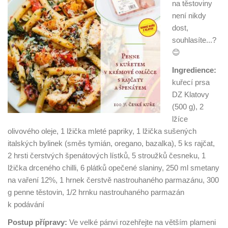
na těstoviny
není nikdy
dost,
souhlasíte...?
😊
Ingredience:
kuřecí prsa
DZ Klatovy
(500 g), 2
lžíce
olivového oleje, 1 lžička mleté papriky, 1 lžička sušených
italských bylinek (směs tymián, oregano, bazalka), 5 ks rajčat,
2 hrsti čerstvých špenátových lístků, 5 stroužků česneku, 1
lžička drceného chilli, 6 plátků opečené slaniny, 250 ml smetany
na vaření 12%, 1 hrnek čerstvě nastrouhaného parmazánu, 300
g penne těstovin, 1/2 hrnku nastrouhaného parmazán
k podávání
Postup přípravy:
Ve velké pánvi rozehřejte na větším plameni