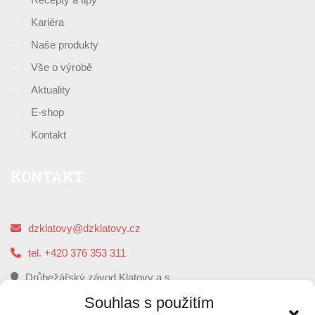
Kariéra
Naše produkty
Vše o výrobě
Aktuality
E-shop
Kontakt
KONTAKT
dzklatovy@dzklatovy.cz
tel. +420 376 353 311
Drůbežářský závod Klatovy a.s.
5. května 112, 339 01 Klatovy
Souhlas s použitím