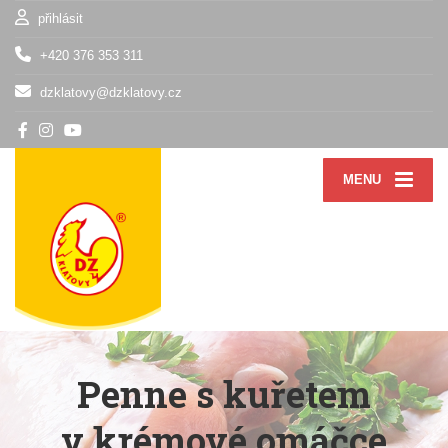
přihlásit
+420 376 353 311
dzklatovy@dzklatovy.cz
MENU
Penne s kuřetem
v krémové omáčce