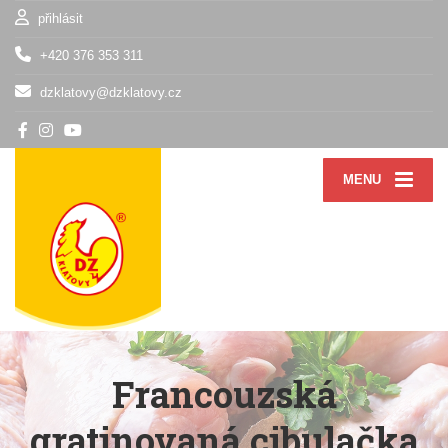
přihlásit
+420 376 353 311
dzklatovy@dzklatovy.cz
MENU
Francouzská
gratinovaná cibulačka