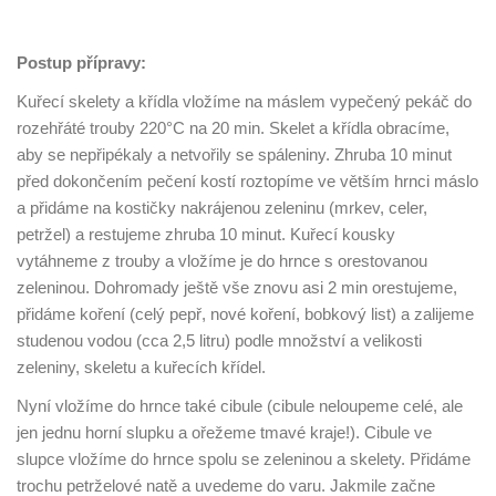
Postup přípravy:
Kuřecí skelety a křídla vložíme na máslem vypečený pekáč do
rozehřáté trouby 220°C na 20 min. Skelet a křídla obracíme,
aby se nepřipékaly a netvořily se spáleniny. Zhruba 10 minut
před dokončením pečení kostí roztopíme ve větším hrnci máslo
a přidáme na kostičky nakrájenou zeleninu (mrkev, celer,
petržel) a restujeme zhruba 10 minut. Kuřecí kousky
vytáhneme z trouby a vložíme je do hrnce s orestovanou
zeleninou. Dohromady ještě vše znovu asi 2 min orestujeme,
přidáme koření (celý pepř, nové koření, bobkový list) a zalijeme
studenou vodou (cca 2,5 litru) podle množství a velikosti
zeleniny, skeletu a kuřecích křídel.
Nyní vložíme do hrnce také cibule (cibule neloupeme celé, ale
jen jednu horní slupku a ořežeme tmavé kraje!). Cibule ve
slupce vložíme do hrnce spolu se zeleninou a skelety. Přidáme
trochu petrželové natě a uvedeme do varu. Jakmile začne