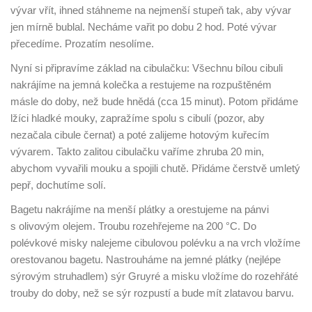
vývar vřít, ihned stáhneme na nejmenší stupeň tak, aby vývar
jen mírně bublal. Necháme vařit po dobu 2 hod. Poté vývar
přecedíme. Prozatím nesolíme.
Nyní si připravíme základ na cibulačku: Všechnu bílou cibuli
nakrájíme na jemná kolečka a restujeme na rozpuštěném
másle do doby, než bude hnědá (cca 15 minut). Potom přidáme
lžíci hladké mouky, zapražíme spolu s cibulí (pozor, aby
nezačala cibule černat) a poté zalijeme hotovým kuřecím
vývarem. Takto zalitou cibulačku vaříme zhruba 20 min,
abychom vyvařili mouku a spojili chutě. Přidáme čerstvě umletý
pepř, dochutíme solí.
Bagetu nakrájíme na menší plátky a orestujeme na pánvi
s olivovým olejem. Troubu rozehřejeme na 200 °C. Do
polévkové misky nalejeme cibulovou polévku a na vrch vložíme
orestovanou bagetu. Nastrouháme na jemné plátky (nejlépe
sýrovým struhadlem) sýr Gruyré a misku vložíme do rozehřáté
trouby do doby, než se sýr rozpustí a bude mít zlatavou barvu.