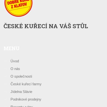
ČESKÉ KUŘECÍ NA VÁŠ STŮL
MENU
Úvod
O nás
O společnosti
České kuřecí farmy
Jídelna Slávie
Podnikové prodejny
Recepty a tipy