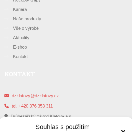
Kariéra
Naše produkty
Vše o výrobě
Aktuality
E-shop
Kontakt
KONTAKT
dzklatovy@dzklatovy.cz
tel. +420 376 353 311
Drůbežářský závod Klatovy a.s.
5. května 112, 339 01 Klatovy
Souhlas s použitím