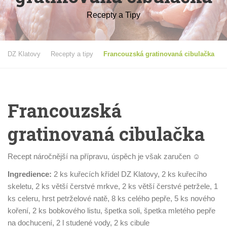
Recepty a Tipy
DZ Klatovy
Recepty a tipy
Francouzská gratinovaná cibulačka
Francouzská
gratinovaná cibulačka
Recept náročnější na přípravu, úspěch je však zaručen ☺
Ingredience:
2 ks kuřecích křídel DZ Klatovy, 2 ks kuřecího
skeletu, 2 ks větší čerstvé mrkve, 2 ks větší čerstvé petržele, 1
ks celeru, hrst petrželové natě, 8 ks celého pepře, 5 ks nového
koření, 2 ks bobkového listu, špetka soli, špetka mletého pepře
na dochucení, 2 l studené vody, 2 ks cibule