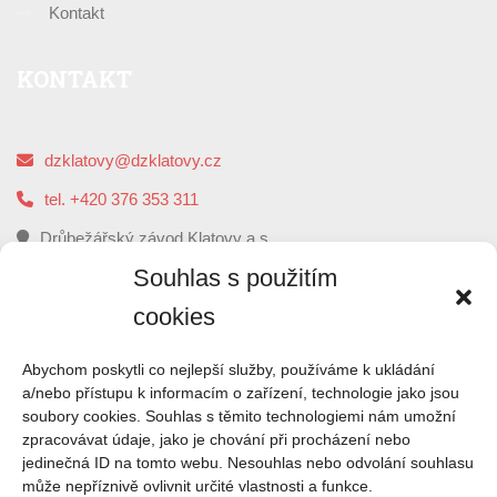
Kontakt
KONTAKT
dzklatovy@dzklatovy.cz
tel. +420 376 353 311
Drůbežářský závod Klatovy a.s.
5. května 112, 339 01 Klatovy
Souhlas s použitím
cookies
O
NÁS
Abychom poskytli co nejlepší služby, používáme k ukládání
a/nebo přístupu k informacím o zařízení, technologie jako jsou
soubory cookies. Souhlas s těmito technologiemi nám umožní
Drůbežářský závod Klatovy je druhým největším
zpracovávat údaje, jako je chování při procházení nebo
zpracovatelem kuřecího masa a výrobce uzenin z kuřecího
jedinečná ID na tomto webu. Nesouhlas nebo odvolání souhlasu
masa v České republice.
může nepříznivě ovlivnit určité vlastnosti a funkce.