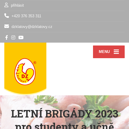
přihlásit
+420 376 353 311
dzklatovy@dzklatovy.cz
MENU
LETNÍ BRIGÁDY 2023
pro studenty a učně