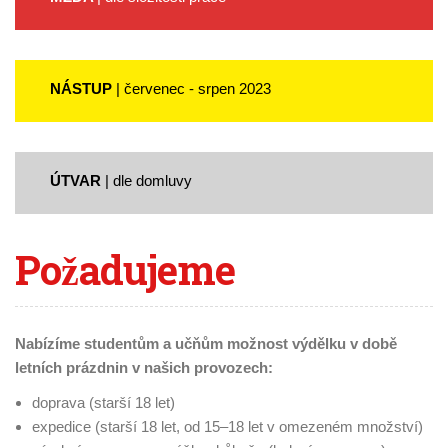
NÁSTUP
| červenec - srpen 2023
ÚTVAR
| dle domluvy
Požadujeme
Nabízíme studentům a učňům možnost výdělku v době
letních prázdnin v našich provozech:
doprava (starší 18 let)
expedice (starší 18 let, od 15–18 let v omezeném množství)