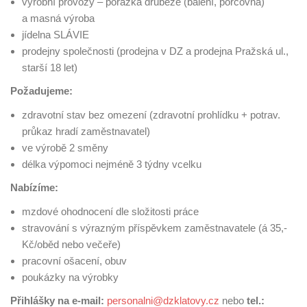
výrobní provozy – porážka drůbeže (balení, porcovna)
a masná výroba
jídelna SLÁVIE
prodejny společnosti (prodejna v DZ a prodejna Pražská ul.,
starší 18 let)
Požadujeme:
zdravotní stav bez omezení (zdravotní prohlídku + potrav.
průkaz hradí zaměstnavatel)
ve výrobě 2 směny
délka výpomoci nejméně 3 týdny vcelku
Nabízíme:
mzdové ohodnocení dle složitosti práce
stravování s výrazným příspěvkem zaměstnavatele (á 35,-
Kč/oběd nebo večeře)
pracovní ošacení, obuv
poukázky na výrobky
Přihlášky na e-mail:
personalni@dzklatovy.cz
nebo
tel.: