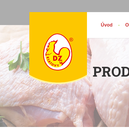
Úvod
O
PROD