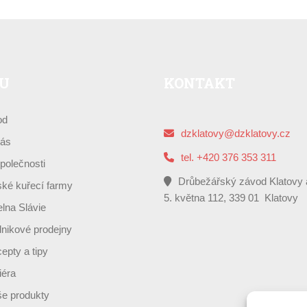
U
KONTAKT
od
dzklatovy@dzklatovy.cz
ás
tel. +420 376 353 311
polečnosti
Drůbežářský závod Klatovy 
ké kuřecí farmy
5. května 112, 339 01 Klatovy
elna Slávie
nikové prodejny
epty a tipy
iéra
e produkty