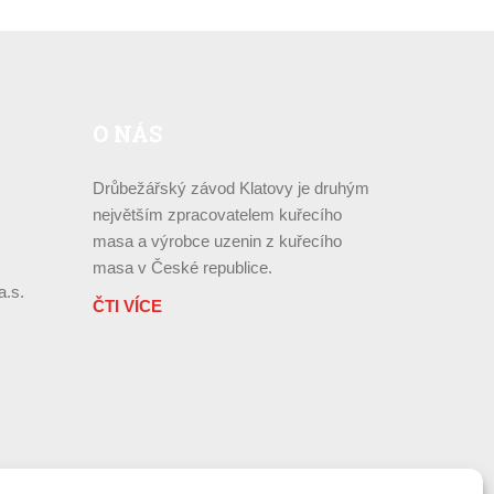
O
NÁS
Drůbežářský závod Klatovy je druhým
největším zpracovatelem kuřecího
masa a výrobce uzenin z kuřecího
masa v České republice.
a.s.
ČTI VÍCE