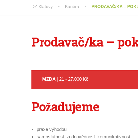
DZ Klatovy
Kariéra
PRODAVAČ/KA – POKL
Prodavač/ka
– pok
MZDA
| 21 - 27.000 Kč
Požadujeme
praxe výhodou
samostatnost, zodpovědnost, komunikativnost