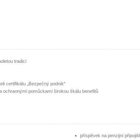
oletou tradicí
i certifikátu „Bezpečný podnik“
ochrannými pomůckami širokou škálu benefitů
příspěvek na penzijní připojišt