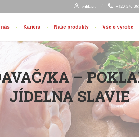
přihlásit
+420 376 35
 nás
Kariéra
Naše produkty
Vše o výrobě
AVAČ/KA – POKLA
JÍDELNA SLAVIE