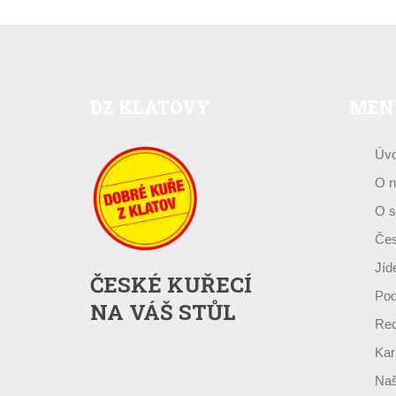
DZ
KLATOVY
MEN
Úv
O n
O s
Čes
Jíd
ČESKÉ KUŘECÍ
Pod
NA VÁŠ STŮL
Rec
Kar
Naš