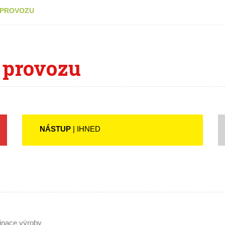
 PROVOZU
 provozu
NÁSTUP
| IHNED
dinace výroby