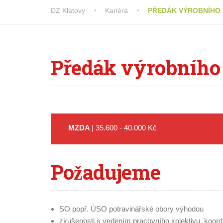
DZ Klatovy
Kariéra
PŘEDÁK VÝROBNÍHO
Předák
výrobního
MZDA
| 35.600 - 40.000 Kč
Požadujeme
SO popř. ÚSO potravinářské obory výhodou
zkušenosti s vedením pracovního kolektivu, koor