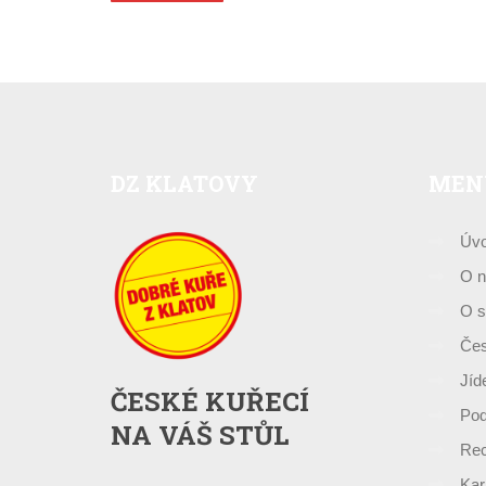
Alternative:
DZ
KLATOVY
MEN
Úv
O n
O s
Čes
Jíd
ČESKÉ KUŘECÍ
Pod
NA VÁŠ STŮL
Rec
Kar