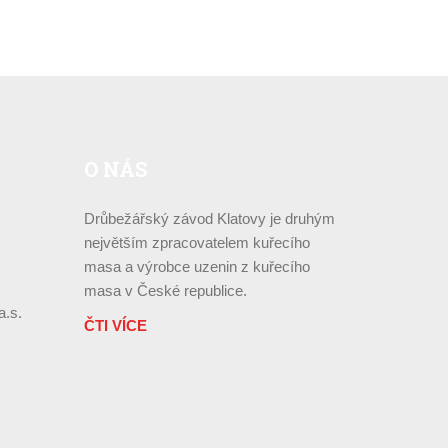
O
NÁS
Drůbežářský závod Klatovy je druhým
největším zpracovatelem kuřecího
masa a výrobce uzenin z kuřecího
masa v České republice.
a.s.
ČTI VÍCE