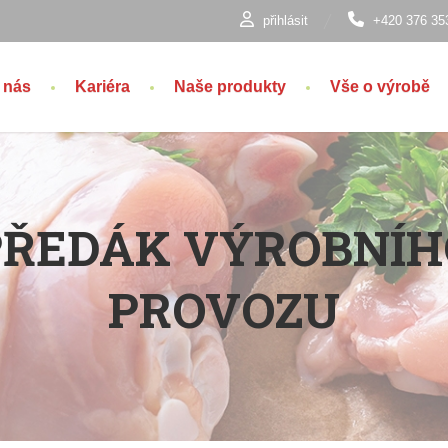
přihlásit
+420 376 35
 nás
Kariéra
Naše produkty
Vše o výrobě
PŘEDÁK VÝROBNÍH
PROVOZU