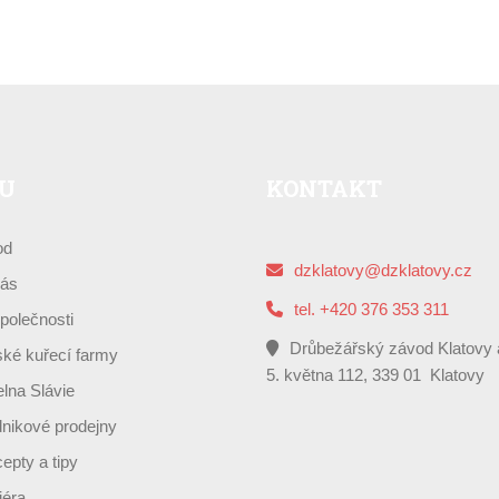
U
KONTAKT
od
dzklatovy@dzklatovy.cz
ás
tel. +420 376 353 311
polečnosti
Drůbežářský závod Klatovy 
ké kuřecí farmy
5. května 112, 339 01 Klatovy
elna Slávie
nikové prodejny
epty a tipy
iéra