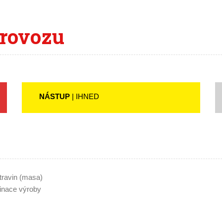
rovozu
NÁSTUP
| IHNED
travin (masa)
dinace výroby