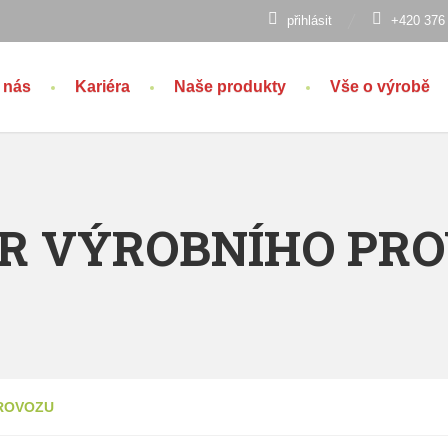
přihlásit
+420 376
 nás
Kariéra
Naše produkty
Vše o výrobě
R VÝROBNÍHO PR
PROVOZU