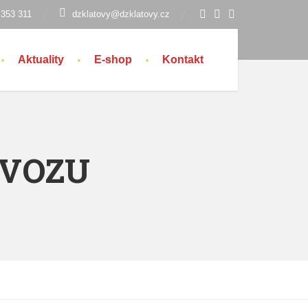
 353 311
dzklatovy@dzklatovy.cz
Aktuality
E-shop
Kontakt
OVOZU