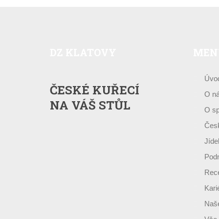
DZ
KLATOVY
MEN
Úvo
ČESKÉ KUŘECÍ
O n
NA VÁŠ STŮL
O sp
Česk
Jíde
Podn
Rece
Kari
Naše