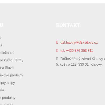
U
KONTAKT
d
dzklatovy@dzklatovy.cz
ás
tel. +420 376 353 311
olečnosti
Drůbežářský závod Klatovy a
é kuřecí farmy
5. května 112, 339 01 Klatovy
lna Slávie
ikové prodejny
pty a tipy
éra
 produkty