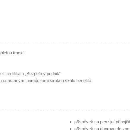
oletou tradicí
i certifikátu „Bezpečný podnik“
ochrannými pomůckami širokou škálu benefitů
příspěvek na penzijní připojišt
příspěvek na dopravu do zamě