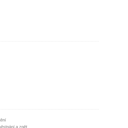
ění
stnání a zpět