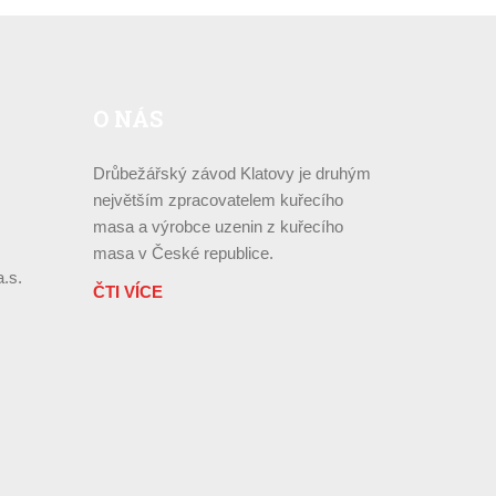
O
NÁS
Drůbežářský závod Klatovy je druhým
největším zpracovatelem kuřecího
masa a výrobce uzenin z kuřecího
masa v České republice.
.s.
ČTI VÍCE