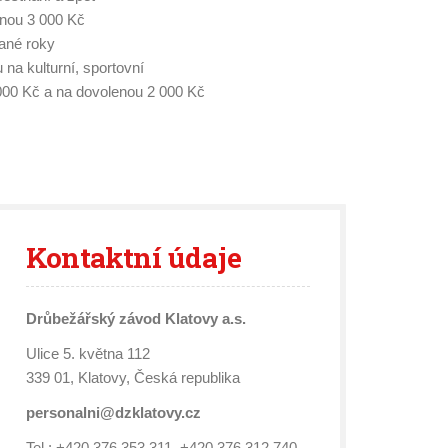
nou 3 000 Kč
ané roky
u na kulturní, sportovní
2 000 Kč a na dovolenou 2 000 Kč
Kontaktní
údaje
Drůbežářský závod Klatovy a.s.
Ulice 5. května 112
339 01, Klatovy, Česká republika
personalni@dzklatovy.cz
Tel.: +420 376 353 311, +420 376 312 740