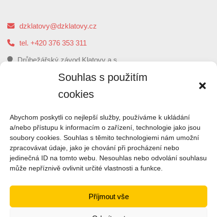
dzklatovy@dzklatovy.cz
tel. +420 376 353 311
Drůbežářský závod Klatovy a.s.
5. května 112, 339 01 Klatovy
Souhlas s použitím
cookies
O
NÁS
Abychom poskytli co nejlepší služby, používáme k ukládání
a/nebo přístupu k informacím o zařízení, technologie jako jsou
soubory cookies. Souhlas s těmito technologiemi nám umožní
Drůbežářský závod Klatovy je druhým největším
zpracovávat údaje, jako je chování při procházení nebo
zpracovatelem kuřecího masa a výrobce uzenin z kuřecího
jedinečná ID na tomto webu. Nesouhlas nebo odvolání souhlasu
masa v České republice.
může nepříznivě ovlivnit určité vlastnosti a funkce.
ČTI VÍCE
Příjmout vše