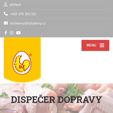
přihlásit
+420 376 353 311
dzklatovy@dzklatovy.cz
MENU
DISPEČER DOPRAVY