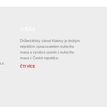
O
NÁS
Drůbežářský závod Klatovy je druhým
největším zpracovatelem kuřecího
masa a výrobce uzenin z kuřecího
masa v České republice.
.s.
ČTI VÍCE