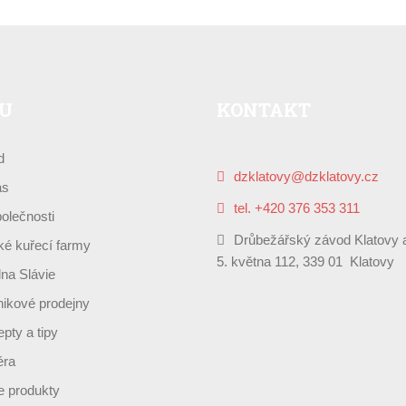
U
KONTAKT
d
dzklatovy@dzklatovy.cz
ás
tel. +420 376 353 311
olečnosti
Drůbežářský závod Klatovy a
é kuřecí farmy
5. května 112, 339 01 Klatovy
lna Slávie
ikové prodejny
pty a tipy
éra
 produkty