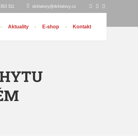
 353 311
dzklatovy@dzklatovy.cz
Aktuality
E-shop
Kontakt
CHYTU
TÉM