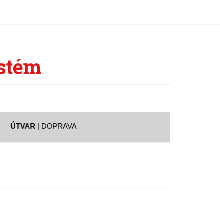
ystém
ÚTVAR
| DOPRAVA