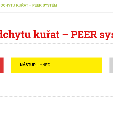
ODCHYTU KUŘAT – PEER SYSTÉM
odchytu kuřat – PEER s
NÁSTUP
| IHNED