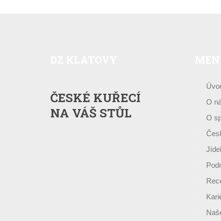
DZ
KLATOVY
MEN
Úvo
ČESKÉ KUŘECÍ
O n
NA VÁŠ STŮL
O sp
Česk
Jíde
Podn
Rece
Kari
Naše