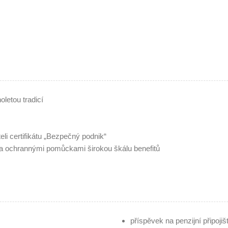
oletou tradicí
i certifikátu „Bezpečný podnik“
ochrannými pomůckami širokou škálu benefitů
příspěvek na penzijní připojišt