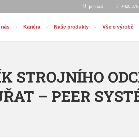
přihlásit
+420 376
 nás
Kariéra
Naše produkty
Vše o výrobě
ÍK STROJNÍHO OD
ŘAT – PEER SYS